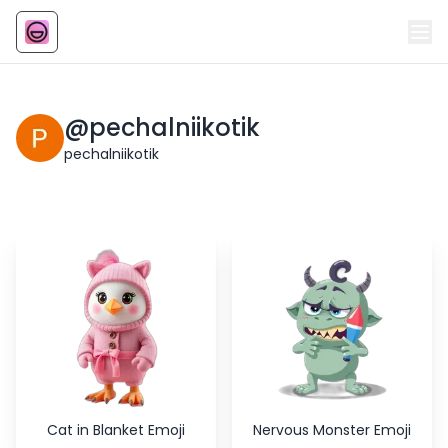
Emoji
AI Emoji
@
pechalniikotik
pechalniikotik
Cat in Blanket Emoji
Nervous Monster Emoji